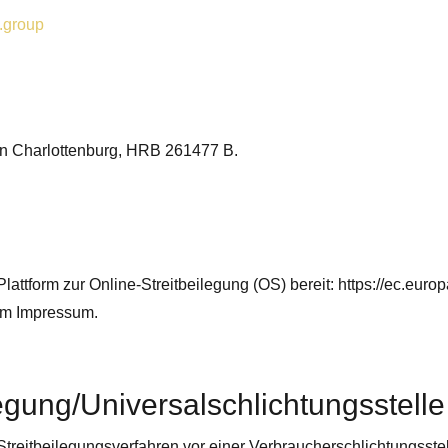
.group
lin Charlottenburg, HRB 261477 B.
lattform zur Online-Streitbeilegung (OS) bereit:
https://ec.euro
im Impressum.
egung/Universalschlichtungsstelle
an Streitbeilegungsverfahren vor einer Verbraucherschlichtungsst