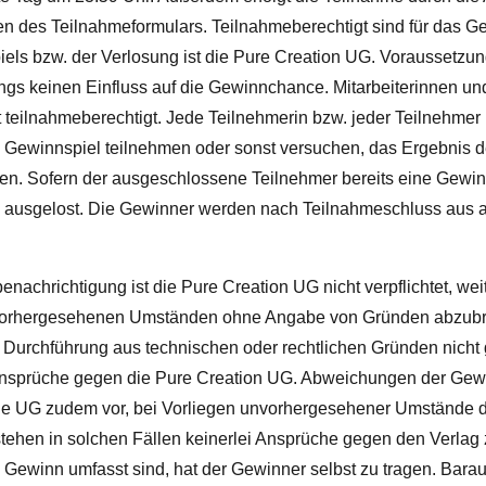
en des Teilnahmeformulars.
Teilnahmeberechtigt sind für das G
iels bzw. der Verlosung
ist die Pure Creation UG. Vo
raussetzung
dings keinen Einfluss auf die Gewinnchance.
Mitarbeiterinnen un
t teilnahmeberechtigt.
Jede Teilnehmerin bzw. jeder Teilnehmer
m Gewinnspiel teilnehmen oder sonst versuchen, das Ergebnis 
. Sofern der ausgeschlossene Teilnehmer bereits eine Gewinnb
 ausgelost.
Die Gewinner werden nach Teilnahmeschluss aus al
benachrichtigung ist die Pure Creation UG nicht verpflichtet, w
unvorhergesehenen Umständen ohne Angabe von Gründen abzubre
Durchführung aus technischen oder rechtlichen Gründen nicht 
Ansprüche gegen die Pure Creation UG. Abweichungen der Gewi
ie UG zudem vor, bei Vorliegen unvorhergesehener Umstände d
ehen in solchen Fällen keinerlei Ansprüche gegen den Verlag z
 Gewinn umfasst sind, hat der Gewinner selbst zu tragen.
Barau