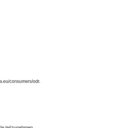
pa.eu/consumers/odr
.
elle teilzunehmen.