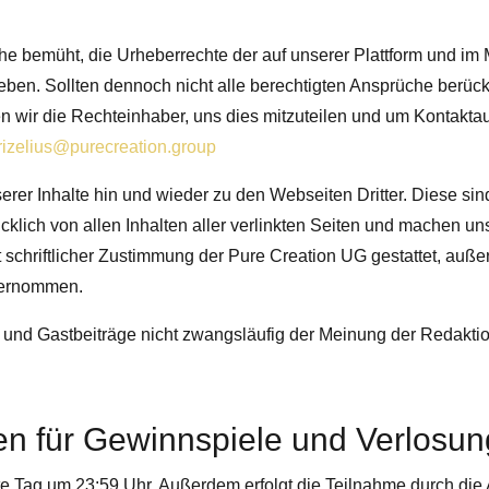
he bemüht, die Urheberrechte der auf unserer Plattform und im
ben. Sollten dennoch nicht alle berechtigten Ansprüche berücks
ten wir die Rechteinhaber, uns dies mitzuteilen und um Kontakt
prizelius@
purecreation.group
r Inhalte hin und wieder zu den Webseiten Dritter. Diese sin
ck­lich von allen Inhal­ten aller verlink­ten Sei­ten und machen un
 schriftlicher Zustimmung der Pure Creation UG gestattet, auße
bernommen.
 und Gastbeiträge nicht zwangsläufig der Meinung der Redakti
n für Gewinnspiele und Verlosu
te Tag um 23:59 Uhr. Außerdem erfolgt die
Teilnahme durch die