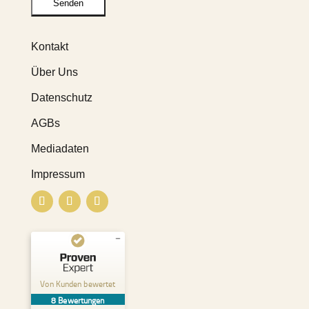
Kontakt
Über Uns
Datenschutz
AGBs
Mediadaten
Impressum
Kundenbewertungen und Erfahrungen zu
Pure & Positive
Von Kunden bewertet
8
Bewertungen
SEHR GUT
%
100