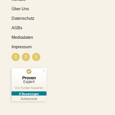
Über Uns
Datenschutz
AGBs
Mediadaten
Impressum
Kundenbewertungen und Erfahrungen zu
Pure & Positive
Von Kunden bewertet
8
Bewertungen
SEHR GUT
%
100
Authentizität
Empfehlungen auf
ProvenExpert.com
5,00
/
4,98