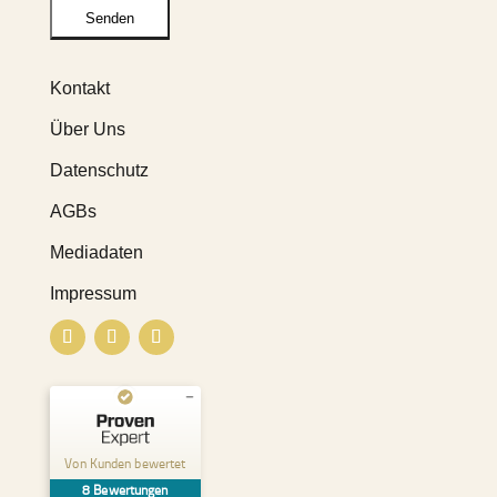
Kontakt
Über Uns
Datenschutz
AGBs
Mediadaten
Impressum
Kundenbewertungen und Erfahrungen zu
Pure & Positive
Von Kunden bewertet
8
Bewertungen