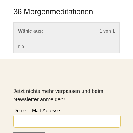
36 Morgenmeditationen
Lesson
Wähle aus:
1 von 1
1
0
of
1
within
section
36
Morgenm
Jetzt nichts mehr verpassen und beim
Newsletter anmelden!
Deine E-Mail-Adresse