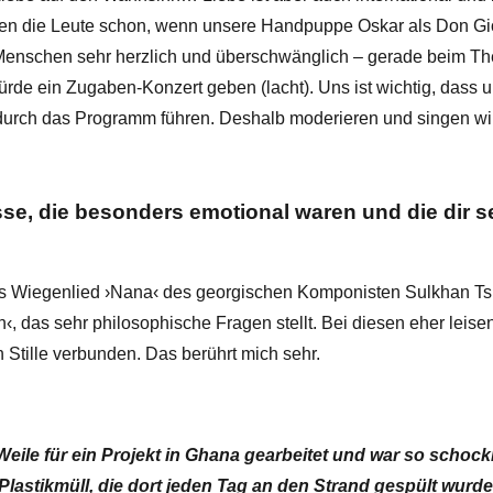
schen die Leute schon, wenn unsere Handpuppe Oskar als Don G
Menschen sehr herzlich und überschwänglich – gerade beim T
ürde ein Zugaben-Konzert geben (lacht). Uns ist wichtig, dass
 durch das Programm führen. Deshalb moderieren und singen wir
sse, die besonders emotional waren und die dir s
as Wiegenlied ›Nana‹ des georgischen Komponisten Sulkhan Ts
n‹, das sehr philosophische Fragen stellt. Bei diesen eher leis
 Stille verbunden. Das berührt mich sehr.
Weile für ein Projekt in Ghana gearbeitet und war so schock
Plastikmüll, die dort jeden Tag an den Strand gespült wurde