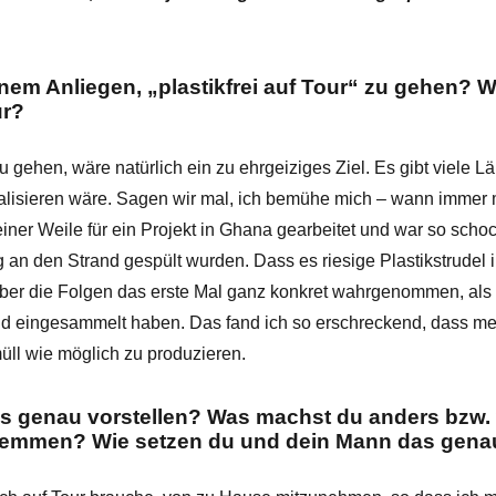
nem Anliegen, „plastikfrei auf Tour“ zu gehen? W
ür?
zu gehen, wäre natürlich ein zu ehrgeiziges Ziel. Es gibt viele 
ealisieren wäre. Sagen wir mal, ich bemühe mich – wann immer 
ner Weile für ein Projekt in Ghana gearbeitet und war so scho
ag an den Strand gespült wurden. Dass es riesige Plastikstrudel i
ber die Folgen das erste Mal ganz konkret wahrgenommen, als d
nd eingesammelt haben. Das fand ich so erschreckend, dass m
üll wie möglich zu produzieren.
s genau vorstellen? Was machst du anders bzw. w
 stemmen? Wie setzen du und dein Mann das gen