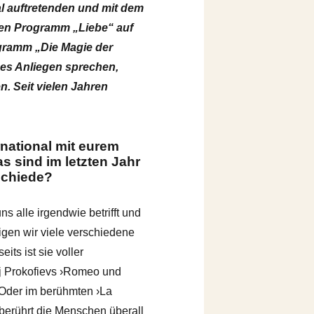
al auftretenden und mit dem
ren Programm „Liebe“ auf
ogramm „Die Magie der
iges Anliegen sprechen,
n. Seit vielen Jahren
rnational mit eurem
 sind im letzten Jahr
schiede?
s alle irgendwie betrifft und
igen wir viele verschiedene
its ist sie voller
gej Prokofievs ›Romeo und
 Oder im berühmten ›La
 berührt die Menschen überall