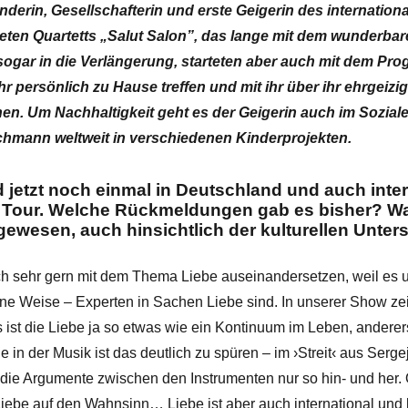
derin, Gesellschafterin und erste Geigerin des internation
ten Quartetts „Salut Salon”, das lange mit dem wunderba
 sogar in die Verlängerung, starteten aber auch mit dem Pr
hr persönlich zu Hause treffen und mit ihr über ihr ehrgeiz
ehen. Um Nachhaltigkeit geht es der Geigerin auch im Soziale
chmann weltweit in verschiedenen Kinderprojekten.
id jetzt noch einmal in Deutschland und auch inte
Tour. Welche Rückmeldungen gab es bisher? Was
gewesen, auch hinsichtlich der kulturellen Unter
ch sehr gern mit dem Thema Liebe auseinandersetzen, weil es un
igene Weise – Experten in Sachen Liebe sind. In unserer Show ze
 ist die Liebe ja so etwas wie ein Kontinuum im Leben, andererse
 in der Musik ist das deutlich zu spüren – im ›Streit‹ aus Ser
 die Argumente zwischen den Instrumenten nur so hin- und her.
 Liebe auf den Wahnsinn… Liebe ist aber auch international und