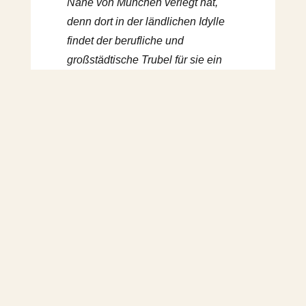
Nähe von München verlegt hat,
denn dort in der ländlichen Idylle
findet der berufliche und
großstädtische Trubel für sie ein
gutes und kraftvolles
Gegengewicht. „Die Bilderflut, der
wir uns in der Stadt nicht entziehen
können, weicht einem Blick auf
einen Landstrich, der die Farben
nur mit dem Wetter und den
Jahreszeiten wechselt.“, beschreibt
sie diese Wahrnehmung. „Meine
berufliche Kraft, mein Potenzial und
die Quellen, aus denen ich
schöpfe, sind eng mit meinen
Sinnen verbunden, in einer