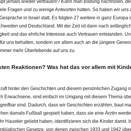
 jemals wieder vertrauen!? Kann man Bildung nachholen, der
u viele Fragen und zu wenige Antworten hatten. So haben wir un
espräche in Israel statt. Es folgten 27 weitere in ganz Europa 
hweden und Deutschland. Mit der Zeit ist dann nach anfänglic
gkeit und das ehrliche Interesse auch Vertrauen entstanden. Uns
 für uns behalten, sondern vor allem auch an die jüngere Gener
immer mehr Überlebende auf uns zu.
sten Reaktionen? Was hat das vor allem mit Kin
Kraft hinter den Geschichten und diesem persönlichen Zugang st
ch Erwachsene, sind einfach im Umgang mit diesem Thema überf
 greifbar sind. Dadurch, dass wir Geschichten erzählen, baut 
chen damals Fußball gespielt haben, dass sie eine Ärztin werde
 Haustier geliebt haben, identifizieren sich die Kinder damit.
 antijüdischen Gesetze, von denen zwischen 1933 und 1942 übe