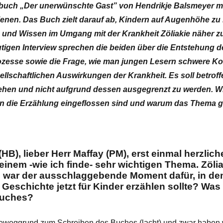
rbuch „Der unerwünschte Gast” von Hendrikje Balsmeyer mi
ienen. Das Buch zielt darauf ab, Kindern auf Augenhöhe z
 und Wissen im Umgang mit der Krankheit Zöliakie näher z
utigen Interview sprechen die beiden über die Entstehung d
esse sowie die Frage, wie man jungen Lesern schwere Kost
ellschaftlichen Auswirkungen der Krankheit
. Es soll
betroff
sehen und nicht aufgrund dessen ausgegrenzt zu werden.
Wi
n die Erzählung eingeflossen sind und warum das Thema ge
HB), lieber Herr Maffay (PM), erst einmal herzli
inem ‑wie ich finde- sehr wichtigen Thema. Zöliak
s war der ausschlaggebende Moment dafür, in de
 Geschichte jetzt für Kinder erzählen sollte? Was
Buches?
Beweggrund zum Schreiben des Buches (lacht) und zwar haben 