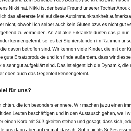
ens Nikki hat. Nikki ist der beste Freund unserer Tochter Anou
n ich das allererste Mal auf diese Autoimmunkrankheit aufmerks
her nicht, obwohl ich selber auch kein Gluten bzw. es nicht gut 
ehend zu vermeiden. An Zöliakie Erkrankte dürfen das ja nun ü
nder kennengelernt, sei es bei Signierstunden im Rahmen unse
ie davon betroffen sind. Wir kennen viele Kinder, die mit der K
ele gute Ersatzprodukte und ich finde außerdem, dass wir diesbe
 sehr gut aufgeklärt sind. Das ist eigentlich die Dynamik, die 
er eben auch das Gegenteil kennengelernt.
iel für uns?
hichten, die ich besonders erinnere. Wir machen ja zu einen i
it den Leuten beschäftigen und in den Austausch gehen, weil w
r einen Korb mit Süßigkeiten stehen und gesagt, dass sich jed
 uns dann aber auf einmal, dass ihr Sohn nichts Süßes essen d