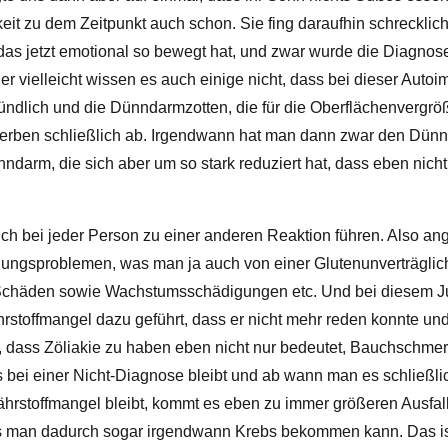
chkeit zu dem Zeitpunkt auch schon. Sie fing daraufhin schrecklic
 das jetzt emotional so bewegt hat, und zwar wurde die Diagno
oder vielleicht wissen es auch einige nicht, dass bei dieser Au
zündlich und die Dünndarmzotten, die für die Oberflächenvergrö
terben schließlich ab. Irgendwann hat man dann zwar den Dün
arm, die sich aber um so stark reduziert hat, dass eben nich
ch bei jeder Person zu einer anderen Reaktion führen. Also a
gsproblemen, was man ja auch von einer Glutenunverträglichke
 Schäden sowie Wachstumsschädigungen etc. Und bei diesem J
hrstoffmangel dazu geführt, dass er nicht mehr reden konnte un
, dass Zöliakie zu haben eben nicht nur bedeutet, Bauchschme
 bei einer Nicht-Diagnose bleibt und ab wann man es schließl
hrstoffmangel bleibt, kommt es eben zu immer größeren Ausfal
ss man dadurch sogar irgendwann Krebs bekommen kann. Das is