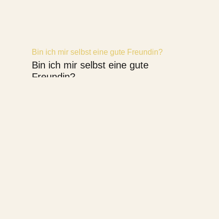
Bin ich mir selbst eine gute Freundin?
Bin ich mir selbst eine gute
Freundin?
Christin erlebt sich immer häufiger dabei,
dass sie für andere Verständnis und eine
Engelsgeduld in allen Bereichen aufbringt,
während sie gegen sich selbst die härtesten
Kriege in Form ihres inneren Kritikers führt.
Aber das kennen bestimmt viele Menschen.
Darum,...
Read More