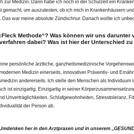
 zur Medizin. Dann habe ich noch in der Schulzeit ein Kranke
t gemacht, um auszutesten, ob ich mich in Krankenhäusern un
 Das war meine absolute Zündschnur. Danach wollte ich unbed
cFleck Methode“? Was können wir uns darunter v
lverfahren dabei? Was ist hier der Unterschied z
eine persönliche ärztliche, ganzheitsmedizinische Vorgehensw
modernen Medizin einerseits, innovativer Präventiv- und Ernäh
smedizin andererseits. Ich stelle den Menschen als Individuum i
ch ist einzigartig. Einzigartig in seiner Körperzusammensetzun
und Unverträglichkeiten. Schlafgewohnheiten, Stresstoleranz, F
ividualität der Person ab.
 Umdenken her in den Arztpraxen und in unserem „GESU