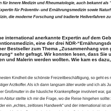
in für Innere Medizin und Rheumatologie, auch bekannt als 
xpertin für Präventiv- und Ernährungsmedizin sowie Naturhe
izin, die moderne Forschung und tradierte Heilverfahren z
ine international anerkannte Expertin auf dem Geb
ntionsmedizin, eine der drei NDR-“Ernährungsdo
cher Bestseller zum Thema „Zusammenhang von g
ng“ sehr gefragt. Wir konnten lesen, dass Sie u
en und Malerin werden wollten. Wie kam es dazu
hesten Kindheit die schönste Freizeitbeschäftigung, so geht es
stiger Arztkoffer. Als ich dann langsam älter wurde und ich als 
ner Großmutter in die häusliche Krankenpflege involviert war, ga
 im Abitur stellte ich mir die Frage, wo die Reise hingehen sollt
der ein „echtes, zeitloses Handwerk“ und der international ist u