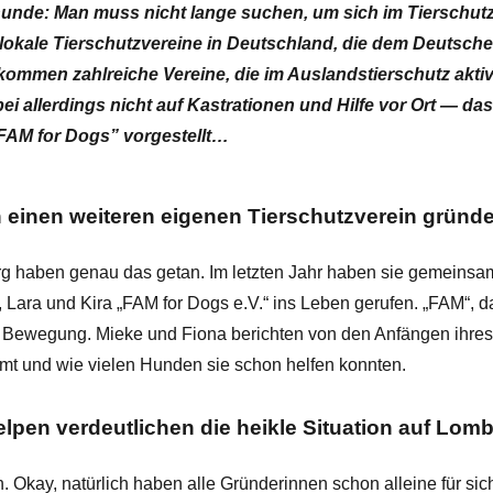
hunde: Man muss nicht lange suchen, um sich im Tierschutz
70 lokale Tierschutzvereine in Deutschland, die dem Deutsc
ommen zahlreiche Vereine, die im Auslandstierschutz aktiv
 allerdings nicht auf Kastrationen und Hilfe vor Ort — das
FAM for Dogs” vorgestellt…
 einen weiteren eigenen Tierschutzverein gründ
 haben genau das getan. Im letzten Jahr haben sie gemeinsa
 Lara und Kira „FAM for Dogs e.V.“ ins Leben gerufen. „FAM“, da
Bewegung. Mieke und Fiona berichten von den Anfängen ihres 
immt und wie vielen Hunden sie schon helfen konnten.
lpen verdeutlichen die heikle Situation auf Lom
 Okay, natürlich haben alle Gründerinnen schon alleine für sic