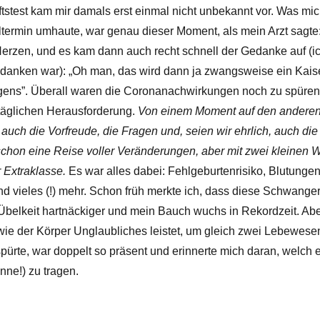
tstest kam mir damals erst einmal nicht unbekannt vor. Was mic
lltermin umhaute, war genau dieser Moment, als mein Arzt sagte
Herzen, und es kam dann auch recht schnell der Gedanke auf (ic
danken war): „Oh man, das wird dann ja zwangsweise ein Kaiser
igens”. Überall waren die Coronanachwirkungen noch zu spüre
täglichen Herausforderung.
Von einem Moment auf den anderen 
n auch die Vorfreude, die Fragen und, seien wir ehrlich, auch di
schon eine Reise voller Veränderungen, aber mit zwei kleinen 
r Extraklasse.
Es war alles dabei: Fehlgeburtenrisiko, Blutunge
 vieles (!) mehr. Schon früh merkte ich, dass diese Schwanger
e Übelkeit hartnäckiger und mein Bauch wuchs in Rekordzeit. Ab
wie der Körper Unglaubliches leistet, um gleich zwei Lebewesen 
ürte, war doppelt so präsent und erinnerte mich daran, welch ein
nne!) zu tragen.