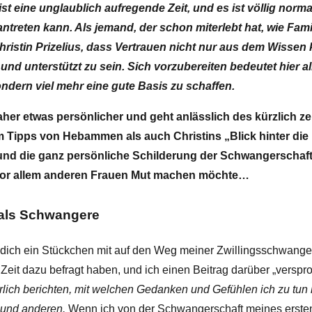
st eine unglaublich aufregende Zeit, und es ist völlig norma
antreten kann. Als jemand, der schon miterlebt hat, wie Fami
hristin Prizelius, dass Vertrauen nicht nur aus dem Wisse
und unterstützt zu sein. Sich vorzubereiten bedeutet hier all
sondern viel mehr eine gute Basis zu schaffen.
aher etwas persönlicher und geht anlässlich des kürzlich ze
ipps von Hebammen als auch Christins „Blick hinter die
, und die ganz persönliche Schilderung der Schwangerschaf
e vor allem anderen Frauen Mut machen möchte…
 als Schwangere
 dich ein Stückchen mit auf den Weg meiner Zwillingsschwange
 Zeit dazu befragt haben, und ich einen Beitrag darüber „verspr
hrlich berichten, mit welchen Gedanken und Gefühlen ich zu tun h
t und anderen.
Wenn ich von der Schwangerschaft meines ersten