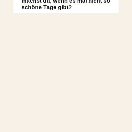
machst du, wenn es mal nicht so
schöne Tage gibt?
Ich habe viele Situationen erlebt und bin
da sicher nicht alleine, dass sich in
Sekunden auf einmal alles ändern kann.
Da denke ich an meine erste große Liebe
zurück. Wir saßen zusammen und
feierten, dass wir heiraten wollen. Dann
ging er raus, hatte einen ganz schweren
Unfall und auf einmal war alles anders
und nichts war mehr schön. Das Leben
kann sich jede Sekunde ändern. Carpe
Diem ist für mich somit “Pflücke jede
Sekunde, pflücke und genieße jeden Tag!”
HIER
geht es zum ganzen