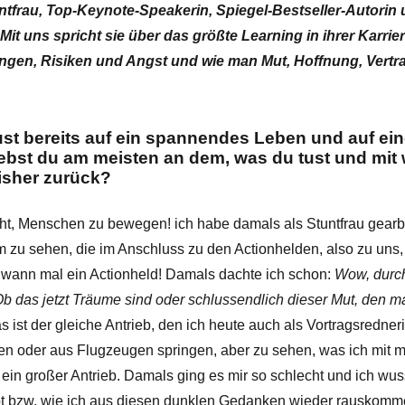
Stuntfrau, Top-Keynote-Speakerin, Spiegel-Bestseller-Autor
Mit uns spricht sie über das größte
Learning in ihrer Karrie
gen, Risiken und Angst und wie man Mut, Hoffnung, Vertr
ust bereits auf ein spannendes Leben und auf e
liebst du am meisten an dem, was du tust und mi
bisher zurück?
ht, Menschen zu bewegen! ich habe damals als Stuntfrau gearb
m zu sehen, die im Anschluss zu den Actionhelden, also zu un
dwann mal ein Actionheld! Damals dachte ich schon:
Wow, durc
b das jetzt Träume sind oder schlussendlich dieser Mut, den m
s ist der gleiche Antrieb, den ich heute auch als Vortragsredneri
en oder aus Flugzeugen springen, aber zu sehen, was ich mit 
in großer Antrieb. Damals ging es mir so schlecht und ich wus
upt bzw. wie ich aus diesen dunklen Gedanken wieder rauskomm