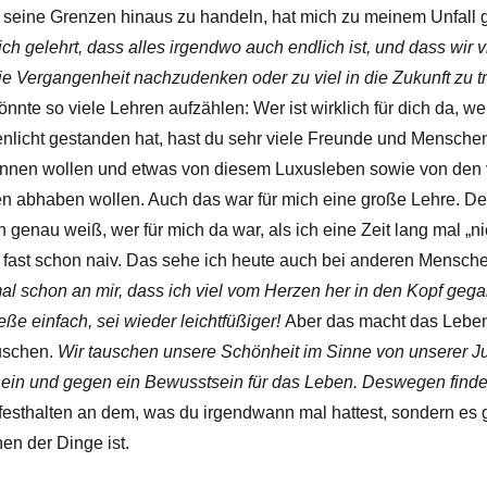
 seine Grenzen hinaus zu handeln, hat mich zu meinem Unfall 
 gelehrt, dass alles irgendwo auch endlich ist, und dass wir v
 die Vergangenheit nachzudenken oder zu viel in die Zukunft zu
önnte so viele Lehren aufzählen: Wer ist wirklich für dich da, w
licht gestanden hat, hast du sehr viele Freunde und Menschen
onnen wollen und etwas von diesem Luxusleben sowie von den 
n abhaben wollen. Auch das war für mich eine große Lehre. D
ch genau weiß, wer für mich da war, als ich eine Zeit lang mal „ni
, fast schon naiv. Das sehe ich heute auch bei anderen Mensch
l schon an mir, dass ich viel vom Herzen her in den Kopf geg
eße einfach, sei wieder leichtfüßiger!
Aber das macht das Leben 
auschen.
Wir tauschen unsere Schönheit im Sinne von unserer Ju
t ein und gegen ein Bewusstsein für das Leben. Deswegen find
festhalten an dem, was du irgendwann mal hattest, sondern es g
en der Dinge ist.